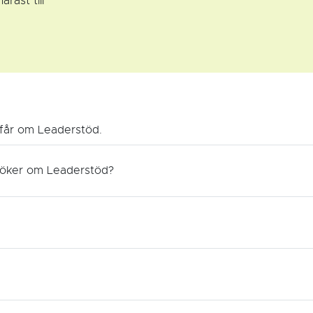
rast till
 får om Leaderstöd.
ansöker om Leaderstöd?