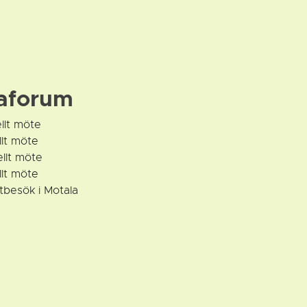
aforum
llt möte
llt möte
llt möte
llt möte
tbesök i Motala