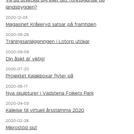
landsbygden?
2020-12-05
Magasinet Kråkeryd satsar på framtiden
2020-09-28
Träningsanläggningen i Lotorp utökar
2020-09-09
Din åsikt är viktig!
2020-07-20
Projektet Kajakboxar flyter på
2020-06-17
Nya skulpturer i Vadstena Folkets Park
2020-04-03
Kallelse till virtuell årsstämma 2020
2020-02-28
Mikrostöd slut