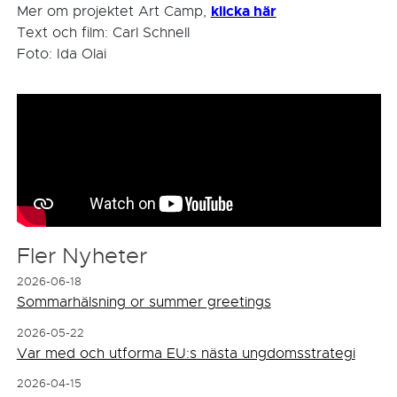
klicka här
Mer om projektet Art Camp,
Text och film: Carl Schnell
Foto: Ida Olai
Fler Nyheter
2026-06-18
Sommarhälsning or summer greetings
2026-05-22
Var med och utforma EU:s nästa ungdomsstrategi
2026-04-15