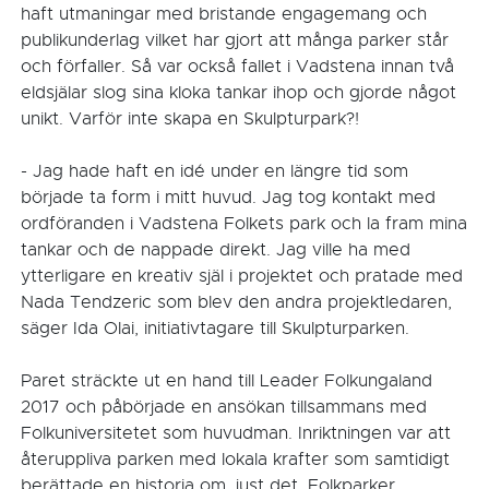
haft utmaningar med bristande engagemang och
publikunderlag vilket har gjort att många parker står
och förfaller. Så var också fallet i Vadstena innan två
eldsjälar slog sina kloka tankar ihop och gjorde något
unikt. Varför inte skapa en Skulpturpark?!
- Jag hade haft en idé under en längre tid som
började ta form i mitt huvud. Jag tog kontakt med
ordföranden i Vadstena Folkets park och la fram mina
tankar och de nappade direkt. Jag ville ha med
ytterligare en kreativ själ i projektet och pratade med
Nada Tendzeric som blev den andra projektledaren,
säger Ida Olai, initiativtagare till Skulpturparken.
Paret sträckte ut en hand till Leader Folkungaland
2017 och påbörjade en ansökan tillsammans med
Folkuniversitetet som huvudman. Inriktningen var att
återuppliva parken med lokala krafter som samtidigt
berättade en historia om, just det, Folkparker.